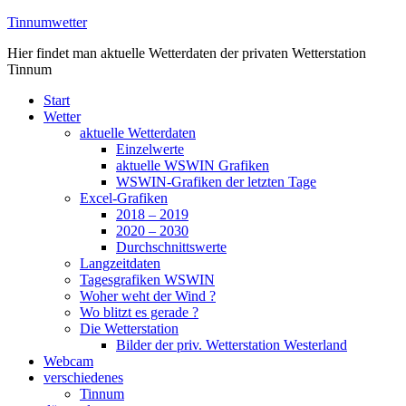
Zum
Tinnumwetter
Inhalt
Hier findet man aktuelle Wetterdaten der privaten Wetterstation
springen
Tinnum
Start
Wetter
aktuelle Wetterdaten
Einzelwerte
aktuelle WSWIN Grafiken
WSWIN-Grafiken der letzten Tage
Excel-Grafiken
2018 – 2019
2020 – 2030
Durchschnittswerte
Langzeitdaten
Tagesgrafiken WSWIN
Woher weht der Wind ?
Wo blitzt es gerade ?
Die Wetterstation
Bilder der priv. Wetterstation Westerland
Webcam
verschiedenes
Tinnum