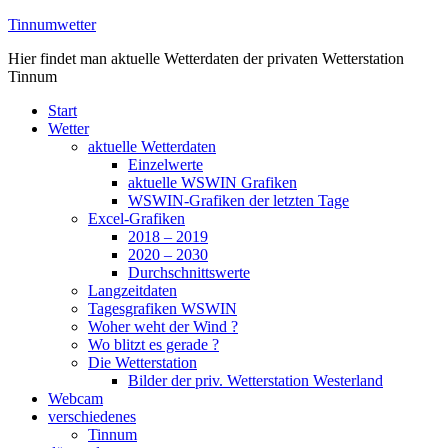
Zum
Tinnumwetter
Inhalt
Hier findet man aktuelle Wetterdaten der privaten Wetterstation
springen
Tinnum
Start
Wetter
aktuelle Wetterdaten
Einzelwerte
aktuelle WSWIN Grafiken
WSWIN-Grafiken der letzten Tage
Excel-Grafiken
2018 – 2019
2020 – 2030
Durchschnittswerte
Langzeitdaten
Tagesgrafiken WSWIN
Woher weht der Wind ?
Wo blitzt es gerade ?
Die Wetterstation
Bilder der priv. Wetterstation Westerland
Webcam
verschiedenes
Tinnum