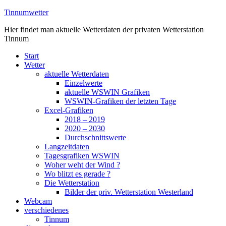
Zum
Tinnumwetter
Inhalt
Hier findet man aktuelle Wetterdaten der privaten Wetterstation
springen
Tinnum
Start
Wetter
aktuelle Wetterdaten
Einzelwerte
aktuelle WSWIN Grafiken
WSWIN-Grafiken der letzten Tage
Excel-Grafiken
2018 – 2019
2020 – 2030
Durchschnittswerte
Langzeitdaten
Tagesgrafiken WSWIN
Woher weht der Wind ?
Wo blitzt es gerade ?
Die Wetterstation
Bilder der priv. Wetterstation Westerland
Webcam
verschiedenes
Tinnum