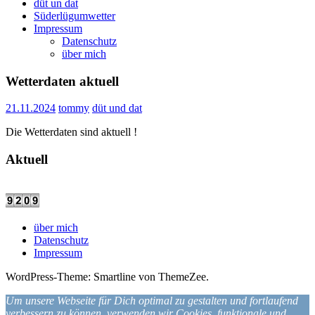
düt un dat
Süderlügumwetter
Impressum
Datenschutz
über mich
Wetterdaten aktuell
21.11.2024
tommy
düt und dat
Die Wetterdaten sind aktuell !
Aktuell
über mich
Datenschutz
Impressum
WordPress-Theme: Smartline von ThemeZee.
Um unsere Webseite für Dich optimal zu gestalten und fortlaufend
verbessern zu können, verwenden wir Cookies, funktionale und